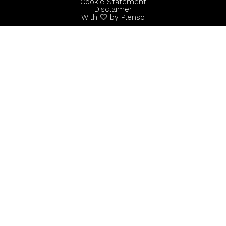
Cookie Statement
Disclaimer
With
by Plenso