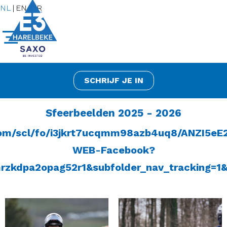
NL
|
EN
|
FR
SCHRIJF JE IN
Sfeerbeelden 2025 - 2026
com/scl/fo/i3jkrt7ucqmm98azb4uq8/ANZI5e
WEB-Facebook?
mrzkdpa2opag52r1&subfolder_nav_tracking=1&