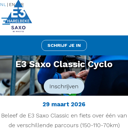
NL
|
EN
|
FR
SCHRIJF JE IN
E3 Saxo Classic Cyclo
Inschrijven
29 maart 2026
Beleef de E3 Saxo Classic en fiets over één van
de verschillende parcours (150-110-70km)